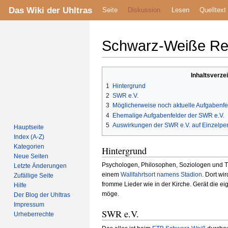
Das Wiki der Uhltras
Seite
Diskussion
Lesen
Quelltext
Schwarz-Weiße Rel
Zur
Zur
Inhaltsverze
Navigation
Suche
1
Hintergrund
springen
springen
2
SWR e.V.
3
Möglicherweise noch aktuelle Aufgabenfe
4
Ehemalige Aufgabenfelder der SWR e.V.
5
Auswirkungen der SWR e.V. auf Einzelpe
Hauptseite
Index (A-Z)
Kategorien
Hintergrund
Neue Seiten
Psychologen, Philosophen, Soziologen und Theo
Letzte Änderungen
einem
Wallfahrtsort namens Stadion
. Dort w
Zufällige Seite
fromme Lieder wie in der Kirche. Gerät die e
Hilfe
möge.
Der Blog der Uhltras
Impressum
SWR e.V.
Urheberrechte