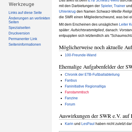
Das alles ist beim
ETB Schwarz-Weiß
durchau
Werkzeuge
mit den Darbietungen der
Spieler
,
Trainer
un
Uhlenkrug
den Namen
Schwarz-Weiße Relig
Links auf diese Seite
die SWR einen Mitgliederschwund, was bei 
Änderungen an verlinkten
Seiten
Mit dem Erscheinen des unsäglichen
Leiter 
Spezialseiten
später:
Aufsichtsratsmitglied
, danach:
Vorstan
Druckversion
entpuppten sich letztendlich als "Schaumschlä
Permanenter Link
Seiten­­informationen
Möglicherweise noch aktuelle Auf
100-Freunde-Wand
Ehemalige Aufgabenfelder der S
Chronik der ETB-Fußballabteilung
Fanbus
Faninitiative Regionalliga
Fanstammtisch
Fanzine
Forum
Auswirkungen der SWR e.V. auf 
Karin
und
LesPaul
haben nicht zuletzt da