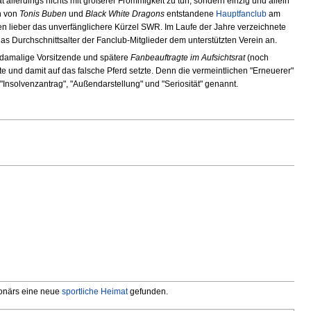
at allerdings nichts mit größerer Frömmigkeit zu tun, sondern einzig und allein
n von
Tonis Buben
und
Black White Dragons
entstandene
Hauptfanclub
am
en lieber das unverfänglichere Kürzel SWR. Im Laufe der Jahre verzeichnete
das Durchschnittsalter der Fanclub-Mitglieder dem unterstützten Verein an.
damalige Vorsitzende und spätere
Fanbeauftragte im Aufsichtsrat
(noch
rte und damit auf das falsche Pferd setzte. Denn die vermeintlichen "Erneuerer"
 "Insolvenzantrag", "Außendarstellung" und "Seriosität" genannt.
ionärs eine neue
sportliche Heimat
gefunden.