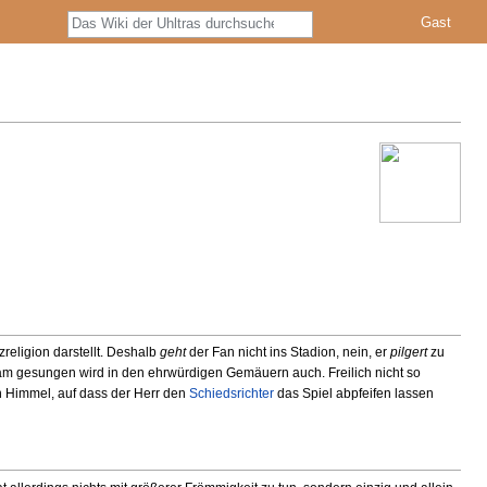
S
Gast
u
c
h
e
religion darstellt. Deshalb
geht
der Fan nicht ins Stadion, nein, er
pilgert
zu
m gesungen wird in den ehrwürdigen Gemäuern auch. Freilich nicht so
 Himmel, auf dass der Herr den
Schiedsrichter
das Spiel abpfeifen lassen