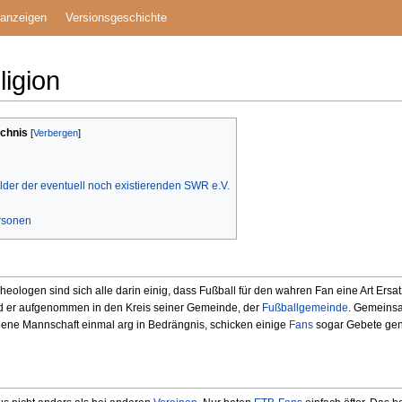
 anzeigen
Versionsgeschichte
igion
ichnis
lder der eventuell noch existierenden SWR e.V.
rsonen
logen sind sich alle darin einig, dass Fußball für den wahren Fan eine Art Ersatz
ird er aufgenommen in den Kreis seiner Gemeinde, der
Fußballgemeinde
. Gemeinsa
igene Mannschaft einmal arg in Bedrängnis, schicken einige
Fans
sogar Gebete gen