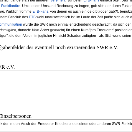
s nicht anders als bei anderen
Vereinen
. Nur beten
ETB-Fans
einfach öfter. Das h
d
Funktionäre
. Um diesem Umstand Rechnung zu tragen, gab sich der durch Fusio
ion
. Wirklich fromme
ETB-Fans
, von denen es auch einige gibt (oder gab?), benutz
einem Fanclub des
ETB
wohl unausweichlich ist. Im Laufe der Zeit paßte sich auch 
Kommunikation
wurde die SWR noch einmal entscheidend geschwächt, da sich der 
dsmitglied
, danach:
Vom Acker gemacht
) für einen Kurs "pro Erneuerer" positionie
ger", die dem Verein in jeglicher Hinsicht Schaden zufügten - als Stichworte seien
gabenfelder der eventuell noch existierenden SWR e.V.
WR e.V.
Einzelpersonen
nk der In-den-Arsch-der-Erneuerer-Kriecherei des einen oder anderen SWR-Funkt