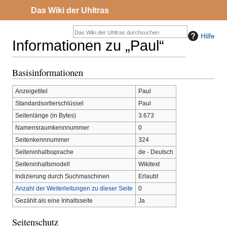
Das Wiki der Uhltras
Hilfe
Informationen zu „Paul“
Basisinformationen
Zur
Zur
Navigation
Suche
Anzeigetitel
Paul
springen
springen
Standardsortierschlüssel
Paul
Seitenlänge (in Bytes)
3.673
Namensraumkennnummer
0
Seitenkennnummer
324
Seiteninhaltssprache
de - Deutsch
Seiteninhaltsmodell
Wikitext
Indizierung durch Suchmaschinen
Erlaubt
Anzahl der Weiterleitungen zu dieser Seite
0
Gezählt als eine Inhaltsseite
Ja
Seitenschutz