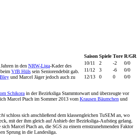
Saison
Spiele
Tore
R/GR
10/11
2
-2
0/0
 Jahren in den
NRW-Liga
-Kader des
11/12
3
-6
0/0
g beim
VfB Hüls
sein Seniorendebüt gab.
12/13
0
0
0/0
Bley
und Marcel Jäger jedoch auch zu
om Schikora
in der Bezirksliga Stammtorwart und überzeugte vor
sich Marcel Ptach im Sommer 2013 vom
Krausen Bäumchen
und
chi
schloss sich anschließend dem klassengleichen TuSEM an, wo
eck, mit der ihm gleich auf Anhieb der Bezirksliga-Aufstieg gelang.
te sich Marcel Ptach an, die SGS zu einem ernstzunehmenden Faktor
en Sprung in die Landesliga.