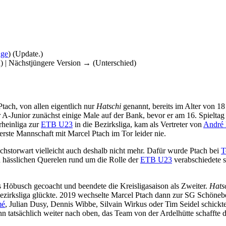
äge
)
(Update.)
d) | Nächstjüngere Version → (Unterschied)
Ptach, von allen eigentlich nur
Hatschi
genannt, bereits im Alter von 18
 A-Junior zunächst einige Male auf der Bank, bevor er am 16. Spielta
rheinliga zur
ETB U23
in die Bezirksliga, kam als Vertreter von
André 
erste Mannschaft mit Marcel Ptach im Tor leider nie.
storwart vielleicht auch deshalb nicht mehr. Dafür wurde Ptach bei
T
 hässlichen Querelen rund um die Rolle der
ETB U23
verabschiedete 
Höbusch gecoacht und beendete die Kreisligasaison als Zweiter.
Hats
e Bezirksliga glückte. 2019 wechselte Marcel Ptach dann zur SG Schöneb
mé
, Julian Dusy, Dennis Wibbe, Silvain Wirkus oder Tim Seidel schick
tatsächlich weiter nach oben, das Team von der Ardelhütte schaffte d