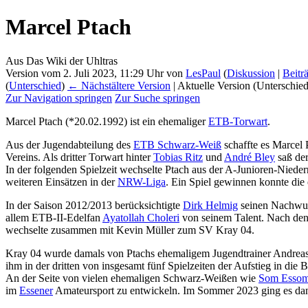
Marcel Ptach
Aus Das Wiki der Uhltras
Version vom 2. Juli 2023, 11:29 Uhr von
LesPaul
(
Diskussion
|
Beitr
(
Unterschied
)
← Nächstältere Version
| Aktuelle Version (Unterschie
Zur Navigation springen
Zur Suche springen
Marcel Ptach (*20.02.1992) ist ein ehemaliger
ETB-Torwart
.
Aus der Jugendabteilung des
ETB Schwarz-Weiß
schaffte es Marcel 
Vereins. Als dritter Torwart hinter
Tobias Ritz
und
André Bley
saß der
In der folgenden Spielzeit wechselte Ptach aus der A-Junioren-Nieder
weiteren Einsätzen in der
NRW-Liga
. Ein Spiel gewinnen konnte die 
In der Saison 2012/2013 berücksichtigte
Dirk Helmig
seinen Nachwuch
allem ETB-II-Edelfan
Ayatollah Choleri
von seinem Talent. Nach den
wechselte zusammen mit Kevin Müller zum SV Kray 04.
Kray 04 wurde damals von Ptachs ehemaligem Jugendtrainer Andreas 
ihm in der dritten von insgesamt fünf Spielzeiten der Aufstieg in di
An der Seite von vielen ehemaligen Schwarz-Weißen wie
Som Esso
im
Essener
Amateursport zu entwickeln. Im Sommer 2023 ging es dann 