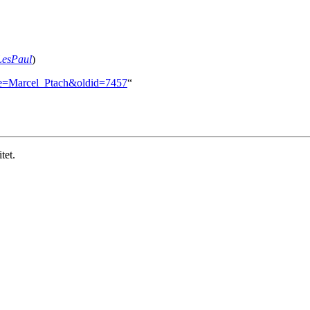
LesPaul
)
tle=Marcel_Ptach&oldid=7457
“
tet.